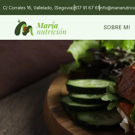
C/ Corrales 16, Vallelado, (Segovia)
617 91 67 61
info@marianutric
SOBRE MI