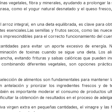
ínas vegetales, fibra y minerales, ayudando a prolongar la s
 grasa, como el yogur natural desnatado y el queso fres
l arroz integral, en una dieta equilibrada, es clave para ob
entes esenciales.Las semillas y frutos secos, como las nuec
es imprescindibles para el correcto funcionamiento del cue
ntidades para evitar un aporte excesivo de energía. No
liminación de toxinas cuando se sigue una dieta. Los a
ancha, evitando frituras y salsas calóricas que pueden in
s, combinando diferentes vegetales, son opciones prácti
a selección de alimentos son fundamentales para mantener la
 antelación y priorizar los ingredientes frescos y de 
ambién es importante moderar el consumo de productos u
ficultar la obtención de resultados en el proceso de adelg
iva virgen extra en pequeñas cantidades, el vinagre y las 