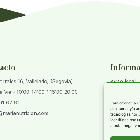
acto
Informa
orrales 16, Vallelado, (Segovia)
Aviso legal
a Vie - 10:00-14:00 / 16:00-20:00
Política de 
91 67 61
Política de p
Para ofrecer las
almacenar y/o acc
@marianutricion.com
Declaración 
tecnologías nos 
identificaciones 
afectar negativam