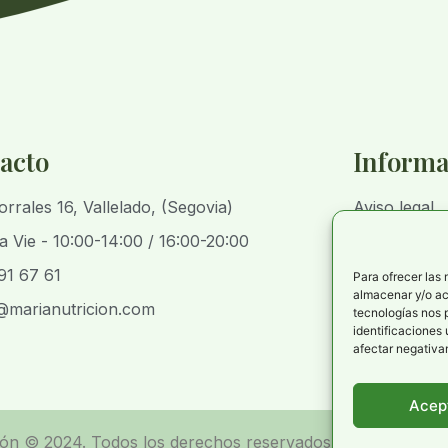
acto
Informa
orrales 16, Vallelado, (Segovia)
Aviso legal
a Vie - 10:00-14:00 / 16:00-20:00
Política de 
91 67 61
Política de p
Para ofrecer las
almacenar y/o acc
@marianutricion.com
Declaración 
tecnologías nos 
identificaciones 
afectar negativam
Acep
ión © 2024. Todos los derechos reservados | Desarrollad