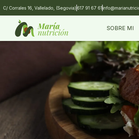
C/ Corrales 16, Vallelado, (Segovia)
617 91 67 61
info@marianutric
SOBRE MI