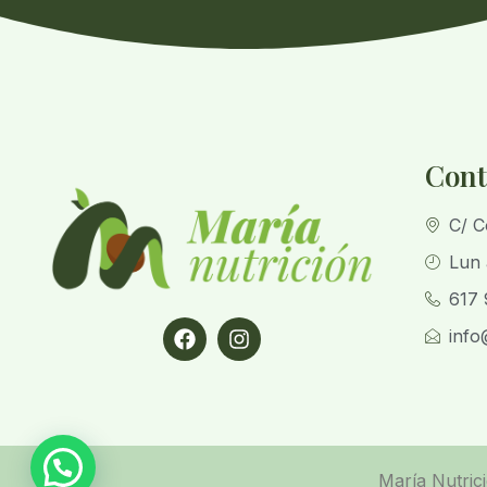
Cont
C/ C
Lun 
617 
info
María Nutric