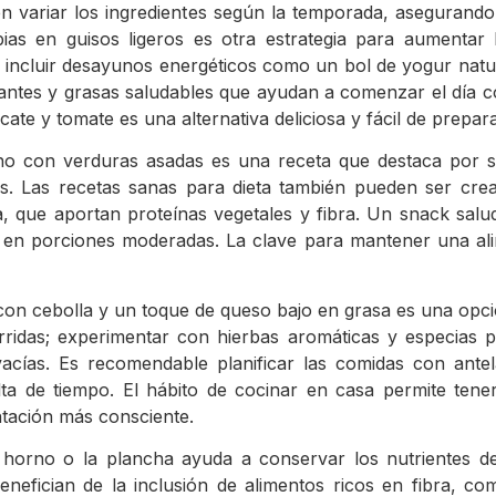
en variar los ingredientes según la temporada, asegurando
as en guisos ligeros es otra estrategia para aumentar l
incluir desayunos energéticos como un bol de yogur natura
antes y grasas saludables que ayudan a comenzar el día c
te y tomate es una alternativa deliciosa y fácil de prepara
rno con verduras asadas es una receta que destaca por 
es. Las recetas sanas para dieta también pueden ser crea
, que aportan proteínas vegetales y fibra. Un snack salu
e en porciones moderadas. La clave para mantener una ali
 con cebolla y un toque de queso bajo en grasa es una opció
urridas; experimentar con hierbas aromáticas y especias
acías. Es recomendable planificar las comidas con antelac
ta de tiempo. El hábito de cocinar en casa permite tene
ntación más consciente.
l horno o la plancha ayuda a conservar los nutrientes de
enefician de la inclusión de alimentos ricos en fibra, co