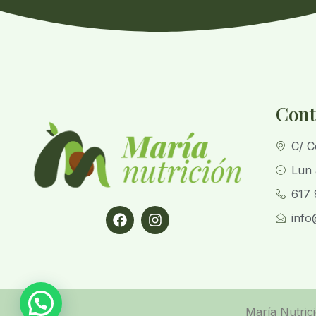
Cont
C/ C
Lun 
617 
info
María Nutric