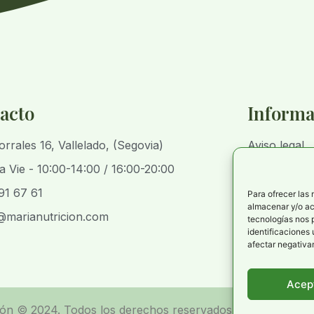
acto
Informa
orrales 16, Vallelado, (Segovia)
Aviso legal
a Vie - 10:00-14:00 / 16:00-20:00
Política de 
91 67 61
Política de p
Para ofrecer las
almacenar y/o acc
@marianutricion.com
Declaración 
tecnologías nos 
identificaciones 
afectar negativam
Acep
ión © 2024. Todos los derechos reservados | Desarrollad