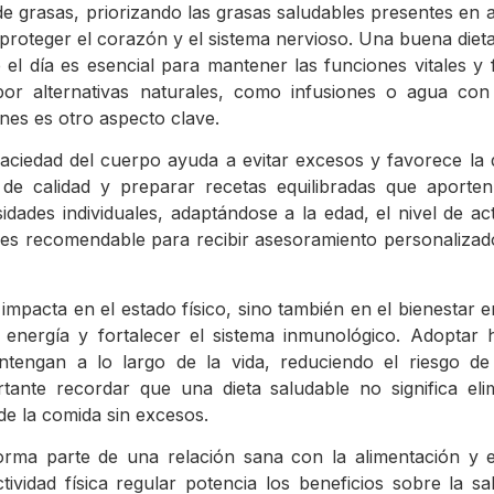
grasas, priorizando las grasas saludables presentes en al
 proteger el corazón y el sistema nervioso. Una buena diet
 el día es esencial para mantener las funciones vitales y f
r alternativas naturales, como infusiones o agua con f
nes es otro aspecto clave.
ciedad del cuerpo ayuda a evitar excesos y favorece la d
s de calidad y preparar recetas equilibradas que aporten
dades individuales, adaptándose a la edad, el nivel de acti
n es recomendable para recibir asesoramiento personalizad
mpacta en el estado físico, sino también en el bienestar
energía y fortalecer el sistema inmunológico. Adoptar h
mantengan a lo largo de la vida, reduciendo el riesgo 
tante recordar que una dieta saludable no significa eli
 de la comida sin excesos.
rma parte de una relación sana con la alimentación y evi
vidad física regular potencia los beneficios sobre la sa