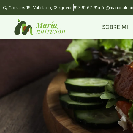
C/ Corrales 16, Vallelado, (Segovia)
617 91 67 61
info@marianutric
SOBRE MI