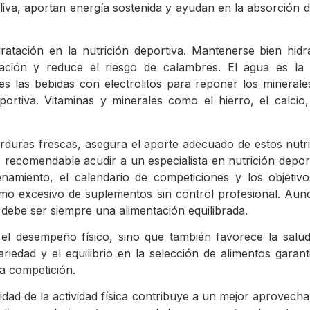
oliva, aportan energía sostenida y ayudan en la absorción d
ratación en la nutrición deportiva. Mantenerse bien hidr
ación y reduce el riesgo de calambres. El agua es la 
s las bebidas con electrolitos para reponer los minerale
eportiva. Vitaminas y minerales como el hierro, el calci
erduras frescas, asegura el aporte adecuado de estos nutrie
 recomendable acudir a un especialista en nutrición deport
renamiento, el calendario de competiciones y los objetiv
mo excesivo de suplementos sin control profesional. Aun
 debe ser siempre una alimentación equilibrada.
a el desempeño físico, sino que también favorece la sal
edad y el equilibrio en la selección de alimentos garant
la competición.
sidad de la actividad física contribuye a un mejor aprovec