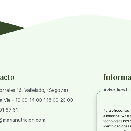
acto
Informa
orrales 16, Vallelado, (Segovia)
Aviso legal
a Vie - 10:00-14:00 / 16:00-20:00
Política de 
91 67 61
Política de p
Para ofrecer las
almacenar y/o acc
@marianutricion.com
Declaración 
tecnologías nos 
identificaciones 