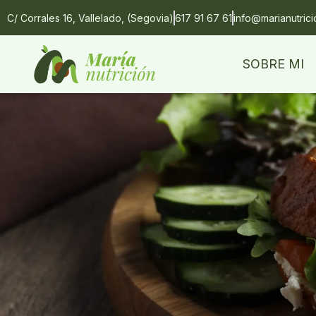
C/ Corrales 16, Vallelado, (Segovia)
617 91 67 61
info@marianutric
SOBRE MI