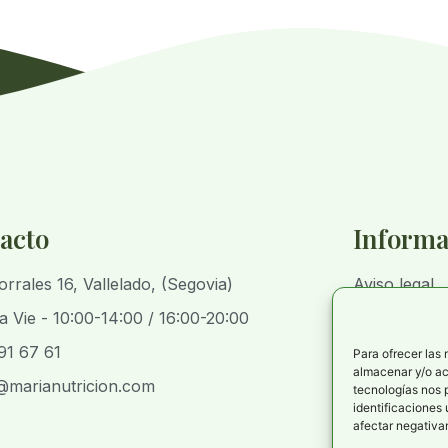
acto
Informa
orrales 16, Vallelado, (Segovia)
Aviso legal
a Vie - 10:00-14:00 / 16:00-20:00
Política de 
91 67 61
Política de p
Para ofrecer las
almacenar y/o acc
@marianutricion.com
Declaración 
tecnologías nos 
identificaciones 
afectar negativam