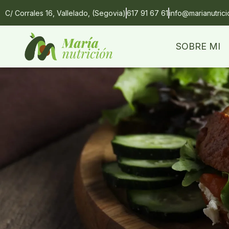
C/ Corrales 16, Vallelado, (Segovia)
617 91 67 61
info@marianutric
SOBRE MI