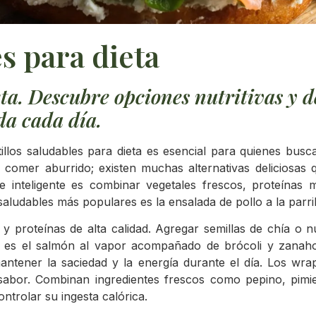
es para dieta
ieta. Descubre opciones nutritivas y 
da cada día.
latillos saludables para dieta es esencial para quienes bus
a comer aburrido; existen muchas alternativas deliciosas
ue inteligente es combinar vegetales frescos, proteínas 
s saludables más populares es la ensalada de pollo a la par
 y proteínas de alta calidad. Agregar semillas de chía o
ble es el salmón al vapor acompañado de brócoli y zanaho
mantener la saciedad y la energía durante el día. Los 
 sabor. Combinan ingredientes frescos como pepino, pimi
ontrolar su ingesta calórica.