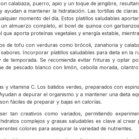
 calabaza, puerro, apio y un toque de jengibre, resultan re
y ayudan a mantener la hidratación. Las tortillas de cla
alquier momento del día. Estos platillos saludables aportan
ara un almuerzo completo, el bowl de quinoa con garbanzo
al que aporta proteínas vegetales y energía estable, mientr
dos de tofu con verduras como brócoli, zanahoria y calaba
sabores. Incorporar platillos saludables para dieta en la ru
 y de temporada. Se recomienda evitar frituras y optar
he de pescado blanco con limón, cebolla morada, cilantro 
ras y vitamina C. Los batidos verdes, preparados con espi
udan a depurar el organismo y a mantener una dieta equil
on fáciles de preparar y bajas en calorías.
n ser tan creativos como variados, permitiendo experime
ohidratos complejos y grasas saludables es clave al crear p
erentes colores para asegurar la variedad de nutrientes.