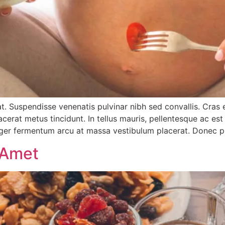
rat. Suspendisse venenatis pulvinar nibh sed convallis. Cra
lacerat metus tincidunt. In tellus mauris, pellentesque ac est
eger fermentum arcu at massa vestibulum placerat. Donec p
 Amet