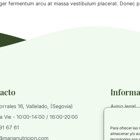
eger fermentum arcu at massa vestibulum placerat. Donec p
acto
Informa
orrales 16, Vallelado, (Segovia)
Aviso legal
a Vie - 10:00-14:00 / 16:00-20:00
Política de 
91 67 61
Política de p
Para ofrecer las
almacenar y/o acc
@marianutricion.com
Declaración 
tecnologías nos 