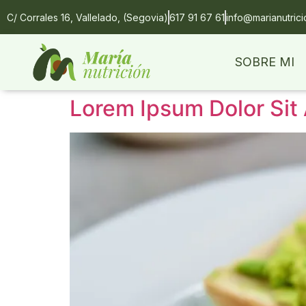
C/ Corrales 16, Vallelado, (Segovia)
617 91 67 61
info@marianutric
SOBRE MI
Lorem Ipsum Dolor Sit