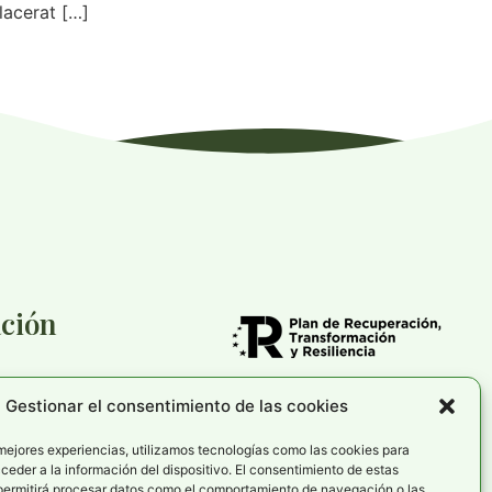
lacerat […]
ción
Gestionar el consentimiento de las cookies
cookies
rivacidad
 mejores experiencias, utilizamos tecnologías como las cookies para
eder a la información del dispositivo. El consentimiento de estas
de accesibilidad
permitirá procesar datos como el comportamiento de navegación o las