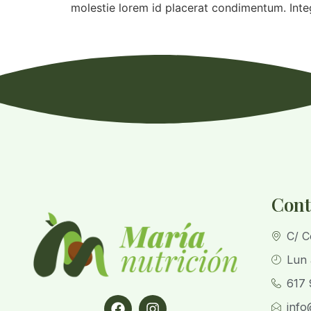
molestie lorem id placerat condimentum. Int
Cont
C/ C
Lun 
617 
info